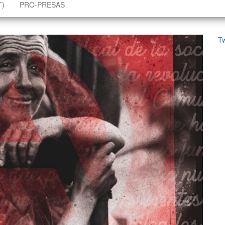
T)
PRO-PRESAS
T