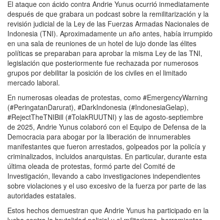
El ataque con ácido contra Andrie Yunus ocurrió inmediatamente
después de que grabara un podcast sobre la remilitarización y la
revisión judicial de la Ley de las Fuerzas Armadas Nacionales de
Indonesia (TNI). Aproximadamente un año antes, había irrumpido
en una sala de reuniones de un hotel de lujo donde las élites
políticas se preparaban para aprobar la misma Ley de las TNI,
legislación que posteriormente fue rechazada por numerosos
grupos por debilitar la posición de los civiles en el limitado
mercado laboral.
En numerosas oleadas de protestas, como #EmergencyWarning
(#PeringatanDarurat), #DarkIndonesia (#IndonesiaGelap),
#RejectTheTNIBill (#TolakRUUTNI) y las de agosto-septiembre
de 2025, Andrie Yunus colaboró ​​con el Equipo de Defensa de la
Democracia para abogar por la liberación de innumerables
manifestantes que fueron arrestados, golpeados por la policía y
criminalizados, incluidos anarquistas. En particular, durante esta
última oleada de protestas, formó parte del Comité de
Investigación, llevando a cabo investigaciones independientes
sobre violaciones y el uso excesivo de la fuerza por parte de las
autoridades estatales.
Estos hechos demuestran que Andrie Yunus ha participado en la