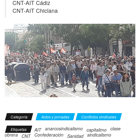
CNT-AIT Cádiz
CNT-AIT Chiclana
Categoría
Actos y jornadas
Conflictos sindicales
anarcosindicalismo
clase
Etiquetas
AIT
capitalimo
obrera
Confederación
sindicalismo
CNT
Sanidad