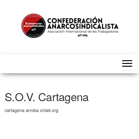
Saltar
al
contenido
CNT-
Asociación
Internacional
AIT
de les
Trabajadores
S.O.V. Cartagena
cartagena arroba cntait.org