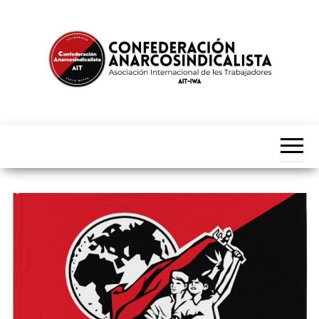
Saltar
al
contenido
CNT-
Asociación
Internacional
AIT
de les
Trabajadores