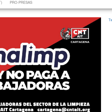
T)
PRO-PRESAS
T