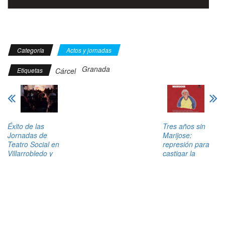
Categoría
Actos y jornadas
Granada
Etiquetas
Cárcel
Éxito de las
Tres años sin
Jornadas de
Marijose:
Teatro Social en
represión para
Villarrobledo y
castigar la
Albacete.
solidaridad
Tweets by AIT_Espana