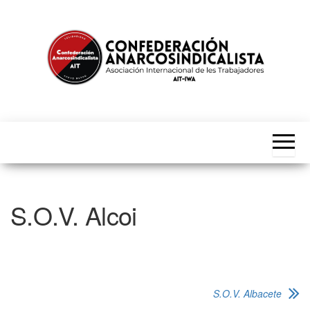
Saltar
al
contenido
CNT-
Asociación
Internacional
AIT
de les
Trabajadores
S.O.V. Alcoi
S.O.V. Albacete